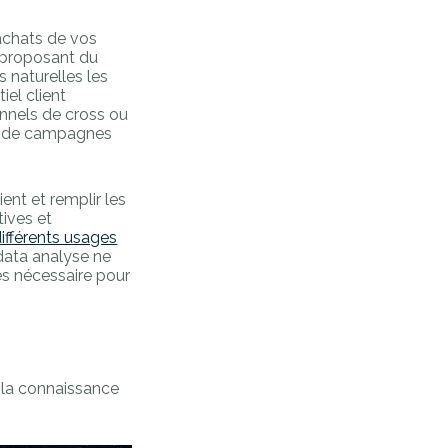
d’achats de vos
n proposant du
s naturelles les
iel client
onnels de cross ou
sh de campagnes
ient et remplir les
tives et
différents usages
 data analyse ne
es nécessaire pour
 la connaissance