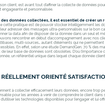
 son client, est avant tout d’affiner la collecte de données pour 
nt engageante et personnalisée.
é des données collectées, il est essentiel de créer un 
t de cette pratique est de pouvoir stocker intelligemment les 
e leur adresser des messages ultra-personnalisés sur le bon c
ner la data afin de disposer de la donnée dans un seul et m
pouvons rencontrer en début d’accompagnement avec nos clie
bases, multi-sources… autant d’éléments qui ne permettent 
essibles. En effet, selon une étude DemandGen, 70 % des m
t de leur base de données sont obsolètes. D’où l’importance 
onnée, un référentiel unique dans lequel chaque donnée client
 RÉELLEMENT ORIENTÉ SATISFACTI
ennent à collecter efficacement leurs données, encore trop pe
pensable pour les années à venir de comprendre le client dans
’utiliser les technologies disponibles pour l’engager et lui offr