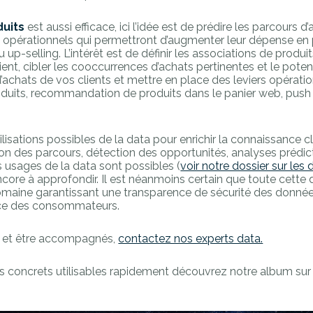
uits
est aussi efficace, ici l’idée est de prédire les parcours 
rs opérationnels qui permettront d’augmenter leur dépense e
up-selling. L’intérêt est de définir les associations de produit
ent, cibler les cooccurrences d’achats pertinentes et le potent
d’achats de vos clients et mettre en place des leviers opérati
roduits, recommandation de produits dans le panier web, pu
ilisations possibles de la data pour enrichir la connaissance cl
ion des parcours, détection des opportunités, analyses prédic
 usages de la data sont possibles (
voir notre dossier sur les 
encore à approfondir. Il est néanmoins certain que toute cette
domaine garantissant une transparence de sécurité des donné
nce des consommateurs.
us et être accompagnés,
contactez nos experts data.
ls concrets utilisables rapidement découvrez notre album sur