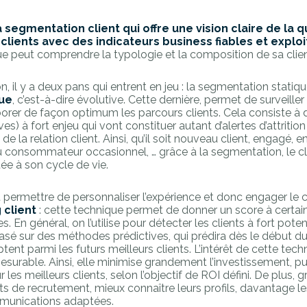
a segmentation client qui offre une vision claire de la q
ients avec des indicateurs business fiables et exploi
ue peut comprendre la typologie et la composition de sa clien
il y a deux pans qui entrent en jeu : la segmentation statique
ue
, c’est-à-dire évolutive. Cette dernière, permet de surveiller 
borer de façon optimum les parcours clients. Cela consiste à 
ves) à fort enjeu qui vont constituer autant d’alertes d’attritio
e la relation client. Ainsi, qu’il soit nouveau client, engagé, e
 ou consommateur occasionnel, … grâce à la segmentation, le cl
ée à son cycle de vie.
 permettre de personnaliser l’expérience et donc engager le c
 client
: cette technique permet de donner un score à certain
 En général, on l’utilise pour détecter les clients à fort potenti
sé sur des méthodes prédictives, qui prédira dès le début du
ptent parmi les futurs meilleurs clients. L’intérêt de cette techn
esurable. Ainsi, elle minimise grandement l’investissement, pu
les meilleurs clients, selon l’objectif de ROI défini. De plus, g
ts de recrutement, mieux connaître leurs profils, davantage les
mmunications adaptées.