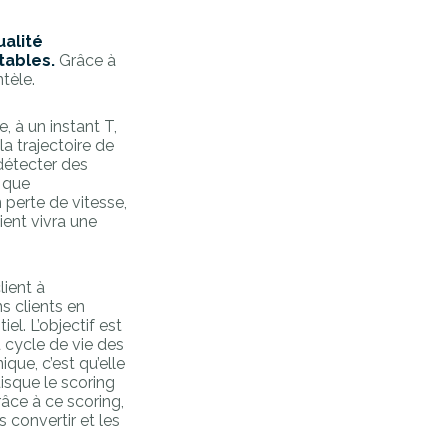
ualité
tables.
Grâce à
tèle.
, à un instant T,
la trajectoire de
détecter des
n que
n perte de vitesse,
ient vivra une
lient à
s clients en
el. L’objectif est
 cycle de vie des
ique, c’est qu’elle
isque le scoring
râce à ce scoring,
 convertir et les