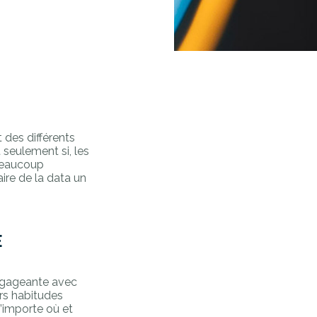
 des différents
t seulement si, les
 beaucoup
aire de la data un
E
engageante avec
urs habitudes
n’importe où et