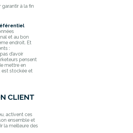
garantir à la fin
référentiel
données
anal et au bon
ême endroit. Et
nts :
pas d’avoir
arketeurs pensent
de mettre en
 est stockée et
ON CLIENT
u, activent ces
 son ensemble et
ir la meilleure des