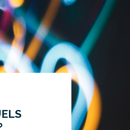
UELS
?