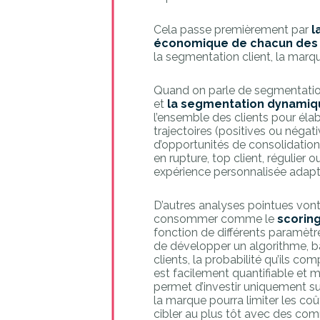
Cela passe premièrement par
l
économique de chacun des cl
la segmentation client, la marq
Quand on parle de segmentation, 
et
la segmentation dynamiq
l’ensemble des clients pour éla
trajectoires (positives ou négati
d’opportunités de consolidation d
en rupture, top client, régulier
expérience personnalisée adapt
D’autres analyses pointues vont
consommer comme le
scoring
fonction de différents paramètres.
de développer un algorithme, ba
clients, la probabilité qu’ils com
est facilement quantifiable et m
permet d’investir uniquement sur 
la marque pourra limiter les coû
cibler au plus tôt avec des co