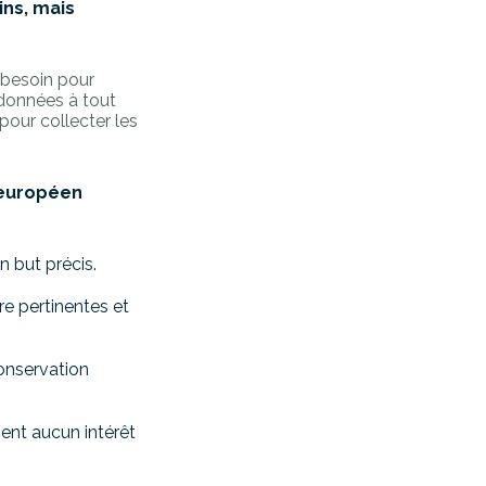
ins, mais
 besoin pour
 données à tout
pour collecter les
 européen
n but précis.
re pertinentes et
conservation
ement aucun intérêt