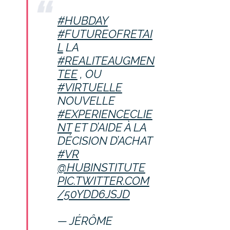
#HUBDAY
#FUTUREOFRETAI
L
LA
#REALITEAUGMEN
TEE
, OU
#VIRTUELLE
NOUVELLE
#EXPERIENCECLIE
NT
ET D’AIDE À LA
DÉCISION D’ACHAT
#VR
@HUBINSTITUTE
PIC.TWITTER.COM
/50YDD6JSJD
— JÉRÔME