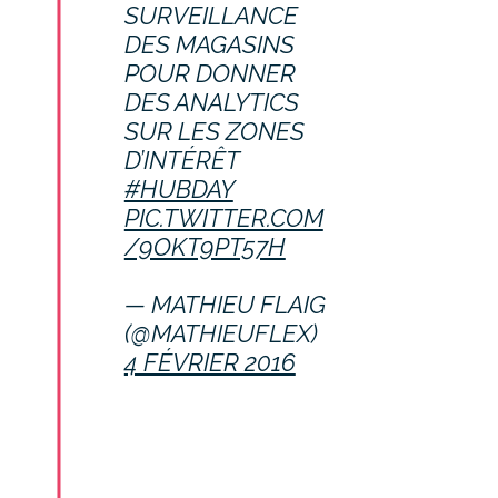
SURVEILLANCE
DES MAGASINS
POUR DONNER
DES ANALYTICS
SUR LES ZONES
D’INTÉRÊT
#HUBDAY
PIC.TWITTER.COM
/9OKT9PT57H
— MATHIEU FLAIG
(@MATHIEUFLEX)
4 FÉVRIER 2016