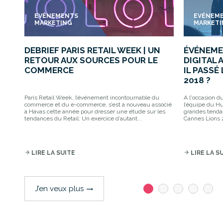
EVÉNEMENTS
EVÉNEM
MARKETING
MARKET
DEBRIEF PARIS RETAIL WEEK | UN
ÉVÉNEME
RETOUR AUX SOURCES POUR LE
DIGITAL 
COMMERCE
IL PASSÉ
2018 ?
Paris Retail Week, l’événement incontournable du
A l'occasion d
commerce et du e-commerce, s’est à nouveau associé
l’équipe du Hu
à Havas cette année pour dresser une étude sur les
grandes tenda
tendances du Retail. Un exercice d’autant...
Cannes Lions 2
arrow_forward
LIRE LA SUITE
arrow_forward
LIRE LA S
J’en veux plus
trending_flat