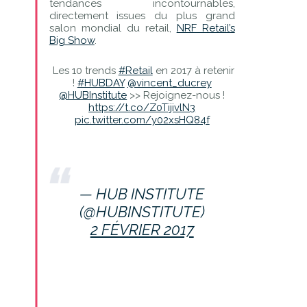
tendances incontournables,
directement issues du plus grand
salon mondial du retail,
NRF Retail’s
Big Show
.
Les 10 trends
#Retail
en 2017 à retenir
!
#HUBDAY
@vincent_ducrey
@HUBInstitute
>> Rejoignez-nous !
https://t.co/Z0TijivlN3
pic.twitter.com/y02xsHQ84f
— HUB INSTITUTE
(@HUBINSTITUTE)
2 FÉVRIER 2017