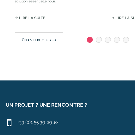
solution essentielle pour...
arrow_forward
LIRE LA SUITE
arrow_forward
LIRE LA S
J’en veux plus
trending_flat
UN PROJET ? UNE RENCONTRE ?
+33 (0)1 55 39 09 10