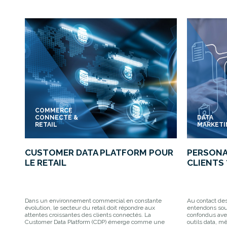
COMMERCE
CONNECTÉ &
DATA
RETAIL
MARKET
CUSTOMER DATA PLATFORM POUR
PERSONA
LE RETAIL
CLIENTS 
Dans un environnement commercial en constante
Au contact de
évolution, le secteur du retail doit répondre aux
entendons sou
attentes croissantes des clients connectés. La
confondus avec
Customer Data Platform (CDP) émerge comme une
outils data, m