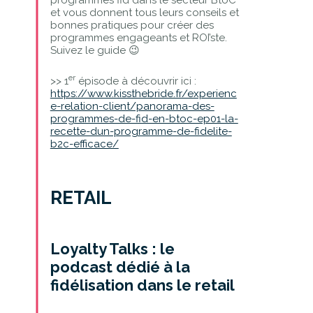
et vous donnent tous leurs conseils et
bonnes pratiques pour créer des
programmes engageants et ROI’ste.
Suivez le guide 😉
er
>> 1
épisode à découvrir ici :
https://www.kissthebride.fr/experienc
e-relation-client/panorama-des-
programmes-de-fid-en-btoc-ep01-la-
recette-dun-programme-de-fidelite-
b2c-efficace/
RETAIL
Loyalty Talks : le
podcast dédié à la
fidélisation dans le retail