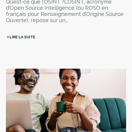
Qu’est-ce que l’OSINT ?L’OSINT, acronyme
d’Open Source Intelligence (ou ROSO en
français pour Renseignement d’Origine Source
Ouverte), repose sur un...
LIRE LA SUITE
arrow_forward