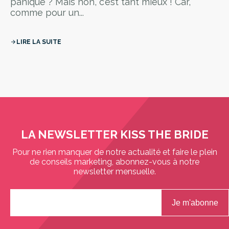
panique ? Mais non, c’est tant mieux ! Car,
comme pour un...
LIRE LA SUITE
arrow_forward
LA NEWSLETTER KISS THE BRIDE
Pour ne rien manquer de notre actualité et faire le plein
de conseils marketing, abonnez-vous à notre
newsletter mensuelle.