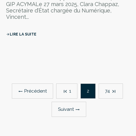
GIP ACYMALe 27 mars 2025, Clara Chappaz,
Secrétaire d’État chargée du Numérique,
Vincent...
LIRE LA SUITE
arrow_forward
Précédent
1
2
74
first_page
last_page
trending_flat
Suivant
trending_flat