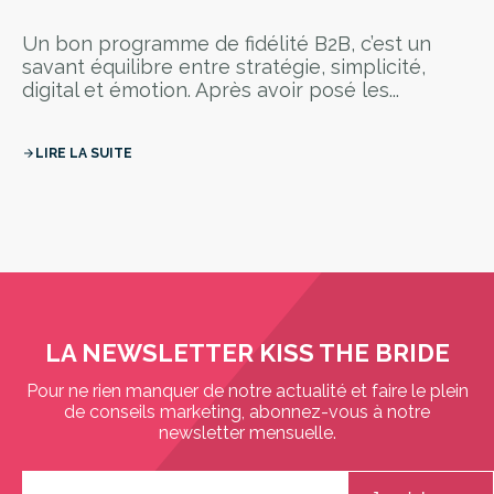
Un bon programme de fidélité B2B, c’est un
savant équilibre entre stratégie, simplicité,
digital et émotion. Après avoir posé les...
LIRE LA SUITE
arrow_forward
LA NEWSLETTER KISS THE BRIDE
Pour ne rien manquer de notre actualité et faire le plein
de conseils marketing, abonnez-vous à notre
newsletter mensuelle.