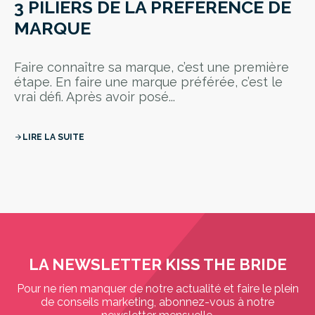
3 PILIERS DE LA PRÉFÉRENCE DE
MARQUE
Faire connaître sa marque, c’est une première
étape. En faire une marque préférée, c’est le
vrai défi. Après avoir posé...
LIRE LA SUITE
arrow_forward
LA NEWSLETTER KISS THE BRIDE
Pour ne rien manquer de notre actualité et faire le plein
de conseils marketing, abonnez-vous à notre