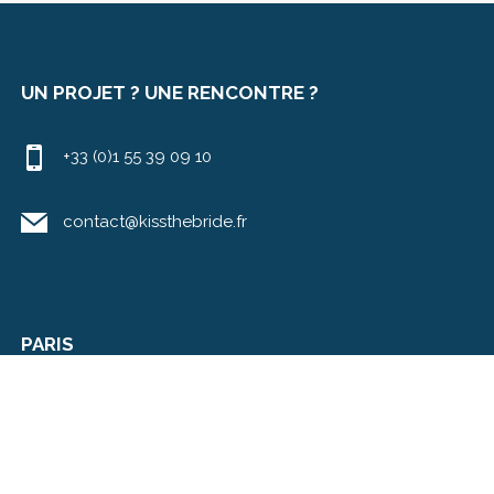
UN PROJET ? UNE RENCONTRE ?
+33 (0)1 55 39 09 10
contact@kissthebride.fr
PARIS
UpCoop – Kiss The Bride
9-11 boulevard Louise Michel
92230 Gennevilliers
LYON
100 allée des Frênes