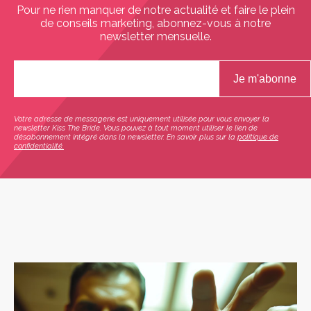
Pour ne rien manquer de notre actualité et faire le plein
de conseils marketing, abonnez-vous à notre
newsletter mensuelle.
Votre adresse de messagerie est uniquement utilisée pour vous envoyer la
newsletter Kiss The Bride. Vous pouvez à tout moment utiliser le lien de
désabonnement intégré dans la newsletter. En savoir plus sur la
politique de
confidentialité.