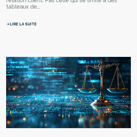
relation client. Pas celle qui se limite à des
tableaux de...
LIRE LA SUITE
arrow_forward