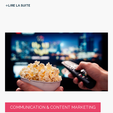
LIRE LA SUITE
arrow_forward
COMMUNICATION & CONTENT MARKETING