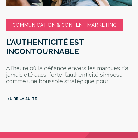
COMMUNICATION & CONTENT MARKETING
L’AUTHENTICITÉ EST
INCONTOURNABLE
À l’heure où la défiance envers les marques n’a
jamais été aussi forte, l’authenticité s’impose
comme une boussole stratégique pour...
LIRE LA SUITE
arrow_forward