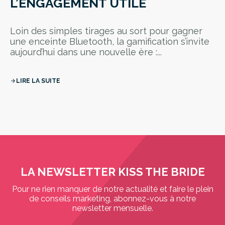
L’ENGAGEMENT UTILE
Loin des simples tirages au sort pour gagner
une enceinte Bluetooth, la gamification s’invite
aujourd’hui dans une nouvelle ère :...
LIRE LA SUITE
arrow_forward
LA NEWSLETTER KISS THE BRIDE
Pour ne rien manquer de notre actualité et faire le plein
de conseils marketing, abonnez-vous à notre
newsletter mensuelle.