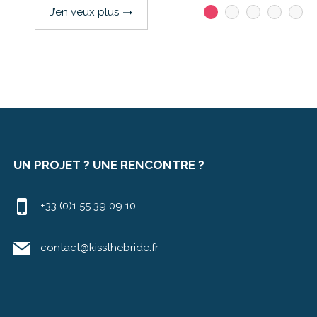
J’en veux plus
trending_flat
UN PROJET ? UNE RENCONTRE ?
+33 (0)1 55 39 09 10
contact@kissthebride.fr