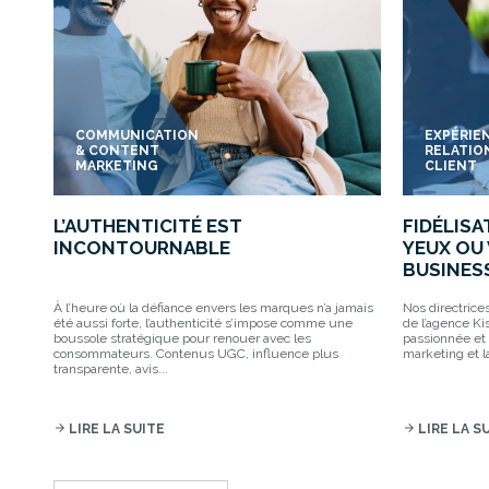
COMMUNICATION
EXPÉRIE
& CONTENT
RELATIO
MARKETING
CLIENT
L’AUTHENTICITÉ EST
FIDÉLISA
INCONTOURNABLE
YEUX OU 
BUSINESS
À l’heure où la défiance envers les marques n’a jamais
Nos directrice
été aussi forte, l’authenticité s’impose comme une
de l’agence Ki
boussole stratégique pour renouer avec les
passionnée et 
consommateurs. Contenus UGC, influence plus
marketing et la
transparente, avis...
arrow_forward
LIRE LA SUITE
arrow_forward
LIRE LA S