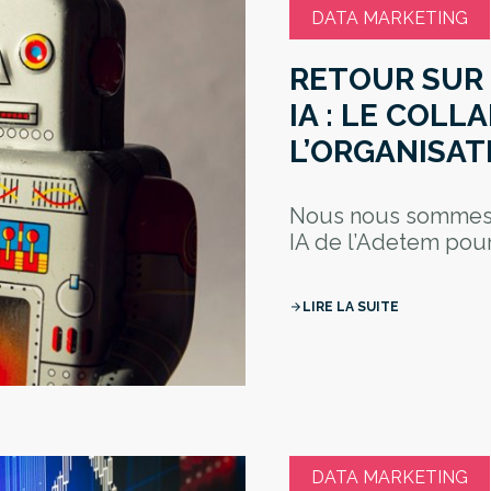
DATA MARKETING
RETOUR SUR 
IA : LE COL
L’ORGANISA
Nous nous sommes r
IA de l’Adetem pour 
LIRE LA SUITE
arrow_forward
DATA MARKETING