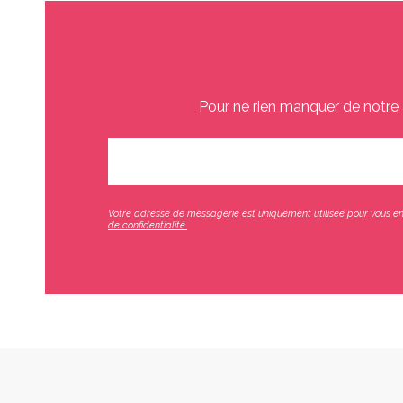
Pour ne rien manquer de notre 
Votre adresse de messagerie est uniquement utilisée pour vous env
de confidentialité.