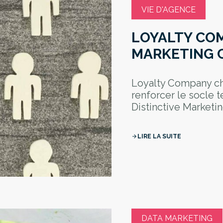
VIE D'AGENCE
LOYALTY CO
MARKETING 
Loyalty Company ch
renforcer le socle
Distinctive Marketi
LIRE LA SUITE
arrow_forward
DATA MARKETING