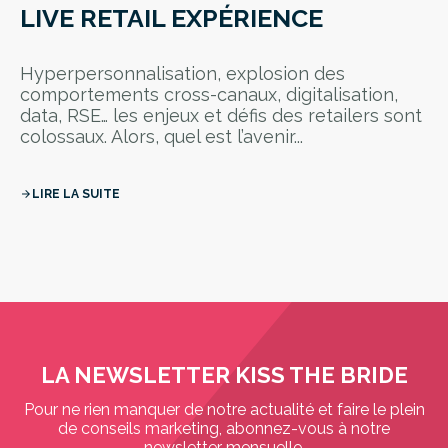
LIVE RETAIL EXPÉRIENCE
Hyperpersonnalisation, explosion des
comportements cross-canaux, digitalisation,
data, RSE… les enjeux et défis des retailers sont
colossaux. Alors, quel est l’avenir...
LIRE LA SUITE
arrow_forward
LA NEWSLETTER KISS THE BRIDE
Pour ne rien manquer de notre actualité et faire le plein
de conseils marketing, abonnez-vous à notre
newsletter mensuelle.