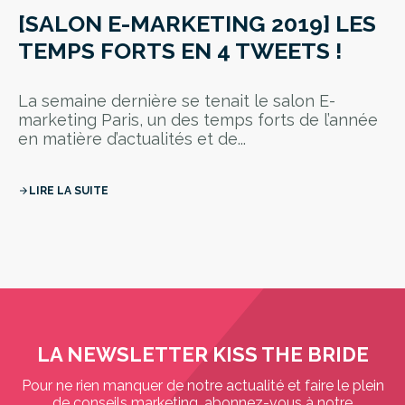
[SALON E-MARKETING 2019] LES
TEMPS FORTS EN 4 TWEETS !
La semaine dernière se tenait le salon E-
marketing Paris, un des temps forts de l’année
en matière d’actualités et de...
LIRE LA SUITE
arrow_forward
LA NEWSLETTER KISS THE BRIDE
Pour ne rien manquer de notre actualité et faire le plein
de conseils marketing, abonnez-vous à notre