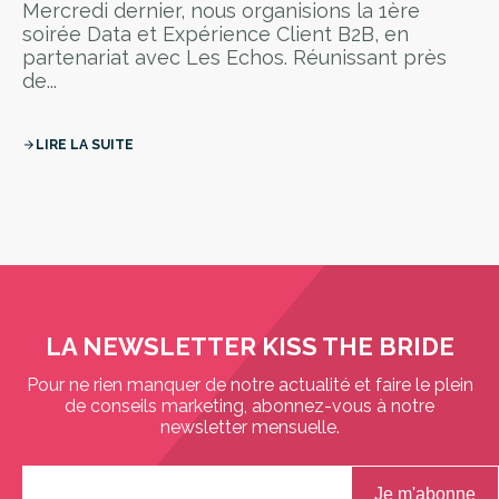
Mercredi dernier, nous organisions la 1ère
soirée Data et Expérience Client B2B, en
partenariat avec Les Echos. Réunissant près
de...
LIRE LA SUITE
arrow_forward
LA NEWSLETTER KISS THE BRIDE
Pour ne rien manquer de notre actualité et faire le plein
de conseils marketing, abonnez-vous à notre
newsletter mensuelle.