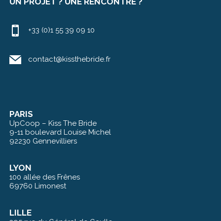
UN PROJET ? UNE RENCONTRE ?
+33 (0)1 55 39 09 10
contact@kissthebride.fr
PARIS
UpCoop – Kiss The Bride
9-11 boulevard Louise Michel
92230 Gennevilliers
LYON
100 allée des Frênes
69760 Limonest
LILLE