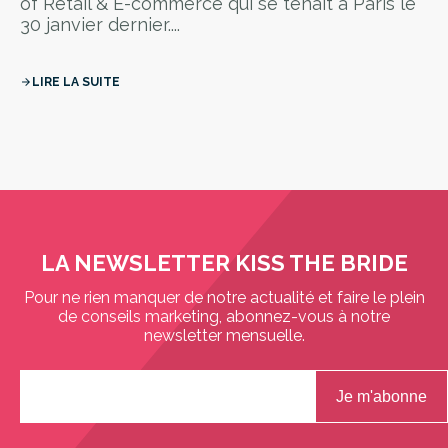
of Retail & E-commerce qui se tenait à Paris le
30 janvier dernier....
LIRE LA SUITE
arrow_forward
LA NEWSLETTER KISS THE BRIDE
Pour ne rien manquer de notre actualité et faire le plein
de conseils marketing, abonnez-vous à notre
newsletter mensuelle.