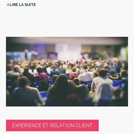
LIRE LA SUITE
arrow_forward
EXPÉRIENCE ET RELATION CLIENT