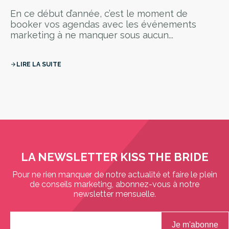
En ce début d’année, c’est le moment de
booker vos agendas avec les événements
marketing à ne manquer sous aucun...
LIRE LA SUITE
arrow_forward
LA NEWSLETTER KISS THE BRIDE
Pour ne rien manquer de notre actualité et faire le plein
de conseils marketing, abonnez-vous à notre
newsletter mensuelle.