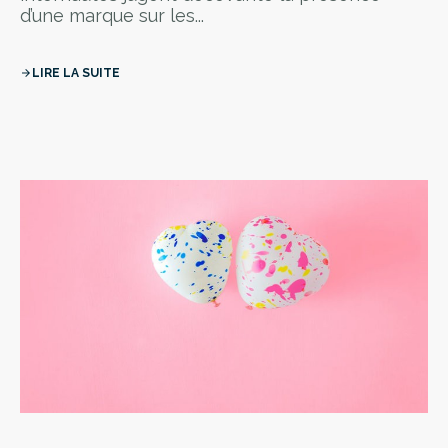
d’une marque sur les...
LIRE LA SUITE
arrow_forward