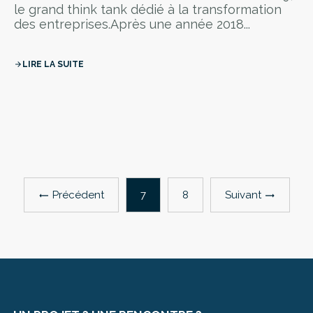
le grand think tank dédié à la transformation
des entreprises.Après une année 2018...
LIRE LA SUITE
arrow_forward
Précédent
Suivant
7
8
trending_flat
trending_flat