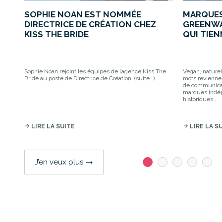
SOPHIE NOAN EST NOMMÉE
MARQUES
DIRECTRICE DE CRÉATION CHEZ
GREENWA
KISS THE BRIDE
QUI TIE
Sophie Noan rejoint les équipes de l’agence Kiss The
Vegan, naturel
Bride au poste de Directrice de Création. (suite…)
mots revienne
de communicati
marques indé
historiques...
arrow_forward
LIRE LA SUITE
arrow_forward
LIRE LA S
J’en veux plus
trending_flat