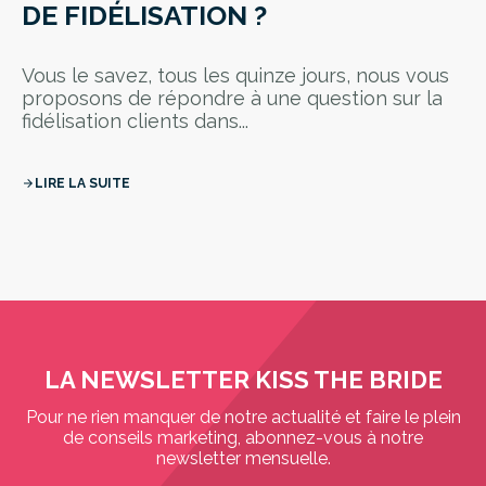
DE FIDÉLISATION ?
Vous le savez, tous les quinze jours, nous vous
proposons de répondre à une question sur la
fidélisation clients dans...
LIRE LA SUITE
arrow_forward
LA NEWSLETTER KISS THE BRIDE
Pour ne rien manquer de notre actualité et faire le plein
de conseils marketing, abonnez-vous à notre
newsletter mensuelle.