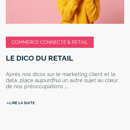
COMMERCE CONNECTÉ & RETAIL
LE DICO DU RETAIL
Après nos dicos sur le marketing client et la
data, place aujourd’hui un autre sujet au cœur
de nos préoccupations :...
LIRE LA SUITE
arrow_forward