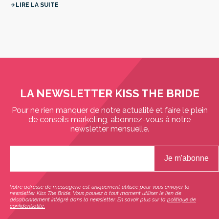
LIRE LA SUITE
arrow_forward
LA NEWSLETTER KISS THE BRIDE
Pour ne rien manquer de notre actualité et faire le plein
de conseils marketing, abonnez-vous à notre
newsletter mensuelle.
Votre adresse de messagerie est uniquement utilisée pour vous envoyer la
newsletter Kiss The Bride. Vous pouvez à tout moment utiliser le lien de
désabonnement intégré dans la newsletter. En savoir plus sur la
politique de
confidentialité.