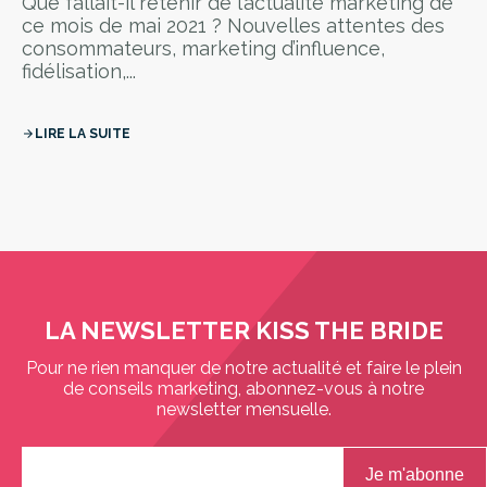
Que fallait-il retenir de l’actualité marketing de
ce mois de mai 2021 ? Nouvelles attentes des
consommateurs, marketing d’influence,
fidélisation,...
LIRE LA SUITE
arrow_forward
LA NEWSLETTER KISS THE BRIDE
Pour ne rien manquer de notre actualité et faire le plein
de conseils marketing, abonnez-vous à notre
newsletter mensuelle.