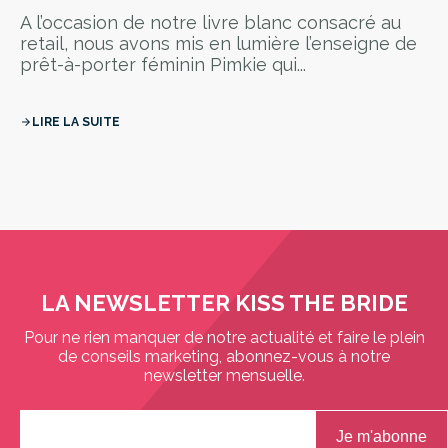
A l’occasion de notre livre blanc consacré au
retail, nous avons mis en lumière l’enseigne de
prêt-à-porter féminin Pimkie qui...
LIRE LA SUITE
arrow_forward
LA NEWSLETTER KISS THE BRIDE
Pour ne rien manquer de notre actualité et faire le plein
de conseils marketing, abonnez-vous à notre
newsletter mensuelle.