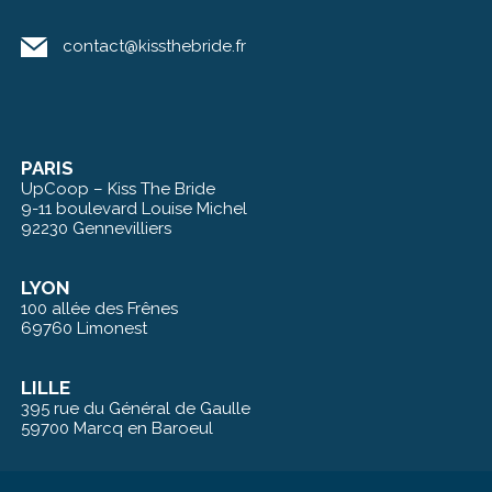
contact@kissthebride.fr
PARIS
UpCoop – Kiss The Bride
9-11 boulevard Louise Michel
92230 Gennevilliers
LYON
100 allée des Frênes
69760 Limonest
LILLE
395 rue du Général de Gaulle
59700 Marcq en Baroeul