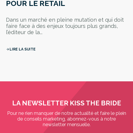
POUR LE RETAIL
Dans un marché en pleine mutation et qui doit
faire face à des enjeux toujours plus grands,
l’éditeur de la...
LIRE LA SUITE
arrow_forward
LA NEWSLETTER KISS THE BRIDE
Pour ne rien manquer de notre actualité et faire le plein
de conseils marketing, abonnez-vous à notre
newsletter mensuelle.